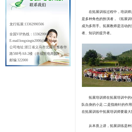
在拓展训练过程中，培训师是
是多种角色的扮演者，《拓展训
龙行拓展:13362990506
成为多而手。拓展教师是活动的
者、知识的提升者。
全国VIP热线：
13362990506
E-mail:longxingtz2006@163.com
公司地址:浙江省义乌市北苑街道春华
路588号A8-2楼（幸福里电商园）
邮编:322000
拓展培训师在拓展培训中的作
队自身的小足:二是指南针的作
在拓展训练中拓展培训师要最大
从本质上讲，拓展训练是种新