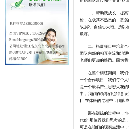
组织团队建设和企业文化创
一、帮助我成长，提高了
枪，在极其不熟悉的，恶劣
龙行拓展:13362990506
战损2。自信心大增。所以
全国VIP热线：
13362990506
锻炼。
E-mail:longxingtz2006@163.com
公司地址:浙江省义乌市北苑街道春华
二、拓展项目中培养合作意
路588号A8-2楼（幸福里电商园）
团队内部的相互交流和沟通
邮编:322000
老师们更加的熟悉。因为我们
在整个训练期间，我们每
一个合作项目，我们每个人
是一个最易产生思想火花的
中，我们的领导们也特意设
目.在体验的过程中，团队
那在训练的过程中，也会
代价”那值得我们思考的是
可是在咱们的现实生活中，